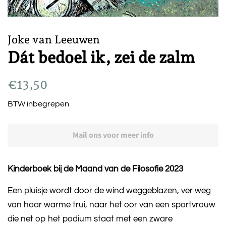
Joke van Leeuwen
Dát bedoel ik, zei de zalm
Gewone
Actieprijs
€13,50
prijs
BTW inbegrepen
Mail ons voor meer info
Kinderboek bij de Maand van de Filosofie 2023
Een pluisje wordt door de wind weggeblazen, ver weg
van haar warme trui, naar het oor van een sportvrouw
die net op het podium staat met een zware